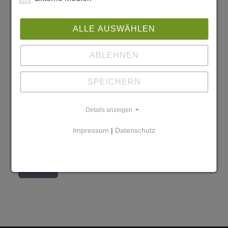
ALLE AUSWÄHLEN
ABLEHNEN
SPEICHERN
Details anzeigen
Jetzt schnell bis zum 15. Mai anmelden!!!
Impressum
|
Datenschutz
zurück